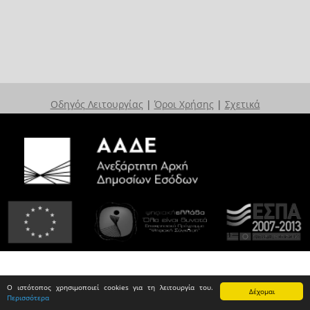
Οδηγός Λειτουργίας
|
Όροι Χρήσης
|
Σχετικά
Ο ιστότοπος χρησιμοποιεί cookies για τη λειτουργία του.
Δέχομαι
Περισσότερα