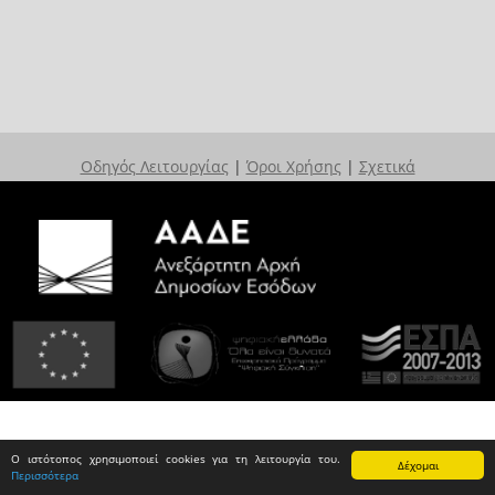
Οδηγός Λειτουργίας
|
Όροι Χρήσης
|
Σχετικά
Ο ιστότοπος χρησιμοποιεί cookies για τη λειτουργία του.
Δέχομαι
Περισσότερα