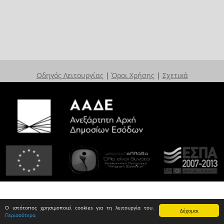
Οδηγός Λειτουργίας
|
Όροι Χρήσης
|
Σχετικά
Ο ιστότοπος χρησιμοποιεί cookies για τη λειτουργία του.
Δέχομαι
Περισσότερα