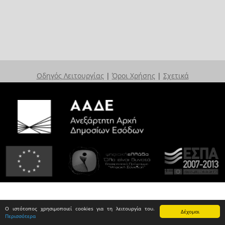
Οδηγός Λειτουργίας
|
Όροι Χρήσης
|
Σχετικά
Ο ιστότοπος χρησιμοποιεί cookies για τη λειτουργία του.
Δέχομαι
Περισσότερα