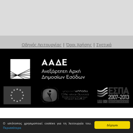
Οδηγός Λειτουργίας
|
Όροι Χρήσης
|
Σχετικά
Ο ιστότοπος χρησιμοποιεί cookies για τη λειτουργία του.
Δέχομαι
Περισσότερα