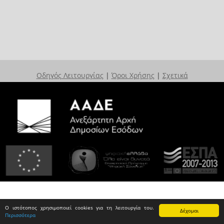
Οδηγός Λειτουργίας
|
Όροι Χρήσης
|
Σχετικά
Ο ιστότοπος χρησιμοποιεί cookies για τη λειτουργία του.
Δέχομαι
Περισσότερα