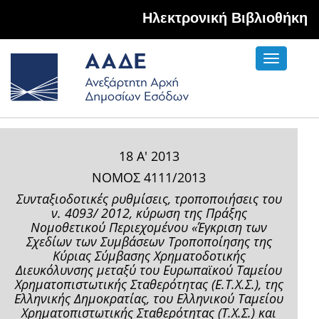
Hλεκτρονική Βιβλιοθήκη
Toggle
navigati
18 Α' 2013
ΝΟΜΟΣ 4111/2013
Συνταξιοδοτικές ρυθµίσεις, τροποποιήσεις του
ν. 4093/ 2012, κύρωση της Πράξης
Νοµοθετικού Περιεχοµένου «Έγκριση των
Σχεδίων των Συµβάσεων Τροποποίησης της
Κύριας Σύµβασης Χρηµατοδοτικής
Διευκόλυνσης µεταξύ του Ευρωπαϊκού Ταµείου
Χρηµατοπιστωτικής Σταθερότητας (Ε.Τ.Χ.Σ.), της
Ελληνικής Δηµοκρατίας, του Ελληνικού Ταµείου
Χρηµατοπιστωτικής Σταθερότητας (Τ.Χ.Σ.) και