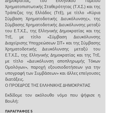
Δηµοκρατίας, του Ελληνικού Ταµείου
Χρηµατοπιστωτικής Σταθερότητας (Τ.Χ.Σ.) και της
Τράπεζας της Ελλάδος (ΤτΕ), µε τίτλο «Κύρια
Σύµβαση Χρηµατοδοτικής Διευκόλυνσης», της
Σύµβασης Χρηµατοδοτικής Διευκόλυνσης µεταξύ
του Ε.Τ.Χ.Σ., της Ελληνικής Δηµοκρατίας και της
ΤτΕ, µε τίτλο «Σύµβαση Διευκόλυνσης
Διαχείρισης Υποχρεώσεων ΣΙΤ» και της Σύµβασης
Χρηµατοδοτικής Διευκόλυνσης µεταξύ του
Ε.Τ.Χ.Σ., της Ελληνικής Δηµοκρατίας και της ΤτΕ,
µε τίτλο «Διευκόλυνση αποπληρωµής Τόκων
Οµολόγων», παροχή εξουσιοδοτήσεων για την
υπογραφή των Συµβάσεων» και άλλες επείγουσες
διατάξεις.
Ο ΠΡΟΕΔΡΟΣ ΤΗΣ ΕΛΛΗΝΙΚΗΣ ΔΗΜΟΚΡΑΤΙΑΣ
Εκδίδομε τον ακόλουθο νόμο που ψήφισε η
Βουλή:
ΠΑΡΑΓΡΑΦΟΣ 5