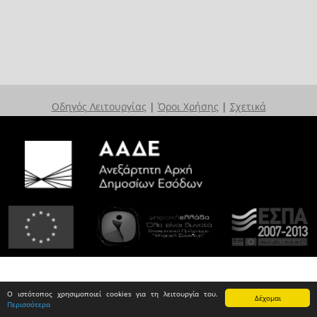
Οδηγός Λειτουργίας
|
Όροι Χρήσης
|
Σχετικά
Ο ιστότοπος χρησιμοποιεί cookies για τη λειτουργία του.
Δέχομαι
Περισσότερα