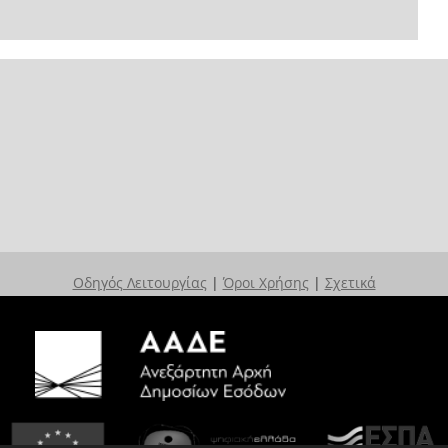
Οδηγός Λειτουργίας
|
Όροι Χρήσης
|
Σχετικά