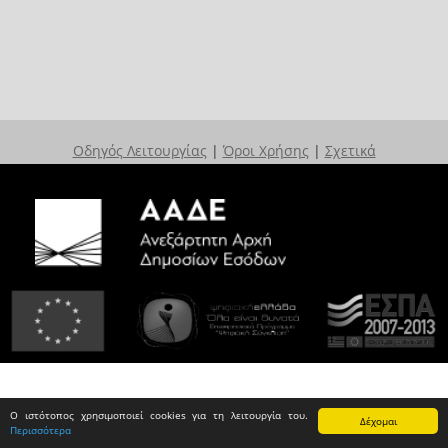
Οδηγός Λειτουργίας
|
Όροι Χρήσης
|
Σχετικά
Ο ιστότοπος χρησιμοποιεί cookies για τη λειτουργία του.
Δέχομαι
Περισσότερα