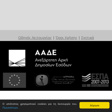
Οδηγός Λειτουργίας
|
Όροι Χρήσης
|
Σχετικά
Ο ιστότοπος χρησιμοποιεί cookies για τη λειτουργία του.
Δέχομαι
Περισσότερα