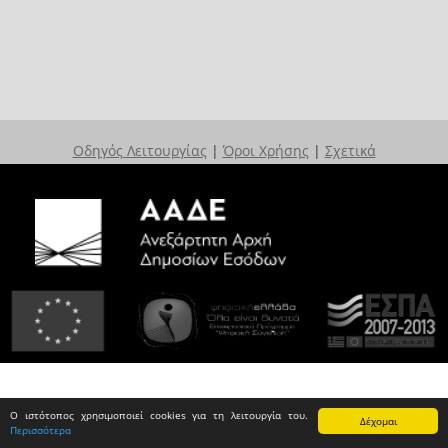
Οδηγός Λειτουργίας
|
Όροι Χρήσης
|
Σχετικά
Ο ιστότοπος χρησιμοποιεί cookies για τη λειτουργία του.
Δέχομαι
Περισσότερα