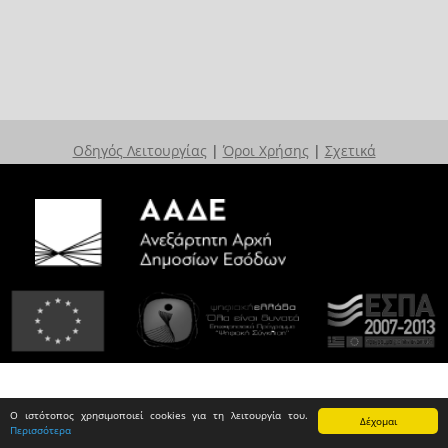
Οδηγός Λειτουργίας
|
Όροι Χρήσης
|
Σχετικά
Ο ιστότοπος χρησιμοποιεί cookies για τη λειτουργία του.
Δέχομαι
Περισσότερα