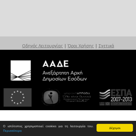
Οδηγός Λειτουργίας
|
Όροι Χρήσης
|
Σχετικά
Ο ιστότοπος χρησιμοποιεί cookies για τη λειτουργία του.
Δέχομαι
Περισσότερα