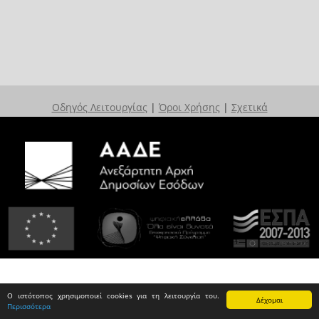
Οδηγός Λειτουργίας
|
Όροι Χρήσης
|
Σχετικά
Ο ιστότοπος χρησιμοποιεί cookies για τη λειτουργία του.
Δέχομαι
Περισσότερα