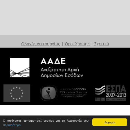
Οδηγός Λειτουργίας
|
Όροι Χρήσης
|
Σχετικά
Ο ιστότοπος χρησιμοποιεί cookies για τη λειτουργία του.
Δέχομαι
Περισσότερα