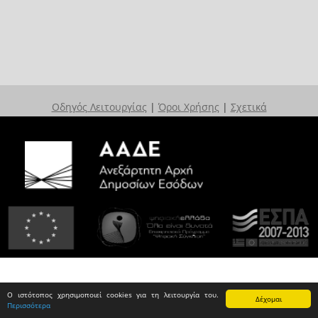
Οδηγός Λειτουργίας
|
Όροι Χρήσης
|
Σχετικά
Ο ιστότοπος χρησιμοποιεί cookies για τη λειτουργία του.
Δέχομαι
Περισσότερα