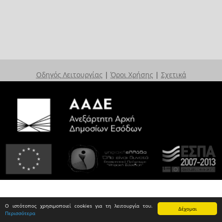
Οδηγός Λειτουργίας
|
Όροι Χρήσης
|
Σχετικά
Ο ιστότοπος χρησιμοποιεί cookies για τη λειτουργία του.
Δέχομαι
Περισσότερα