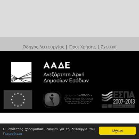
Οδηγός Λειτουργίας
|
Όροι Χρήσης
|
Σχετικά
Ο ιστότοπος χρησιμοποιεί cookies για τη λειτουργία του.
Δέχομαι
Περισσότερα