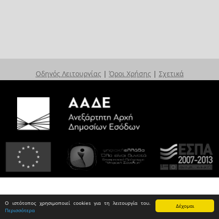
Οδηγός Λειτουργίας
|
Όροι Χρήσης
|
Σχετικά
Ο ιστότοπος χρησιμοποιεί cookies για τη λειτουργία του.
Δέχομαι
Περισσότερα