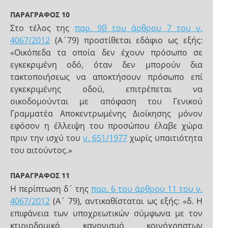
ΠΑΡΑΓΡΑΦΟΣ 10
Στο τέλος της
παρ. 9β του άρθρου 7 του ν.
4067/2012
(Α΄79) προστίθεται εδάφιο ως εξής:
«Οικόπεδα τα οποία δεν έχουν πρόσωπο σε
εγκεκριμένη οδό, όταν δεν μπορούν δια
τακτοποιήσεως να αποκτήσουν πρόσωπο επί
εγκεκριμένης οδού, επιτρέπεται να
οικοδομούνται με απόφαση του Γενικού
Γραμματέα Αποκεντρωμένης Διοίκησης μόνον
εφόσον η έλλειψη του προσώπου έλαβε χώρα
πριν την ισχύ του
ν. 651/1977
χωρίς υπαιτιότητα
του αιτούντος.»
ΠΑΡΑΓΡΑΦΟΣ 11
Η περίπτωση δ΄ της
παρ. 6 του άρθρου 11 του ν.
4067/2012
(Α΄ 79), αντικαθίσταται ως εξής: «δ. Η
επιφάνεια των υποχρεωτικών σύμφωνα με τον
κτιριοδομικό κανονισμό κοινόχρηστων