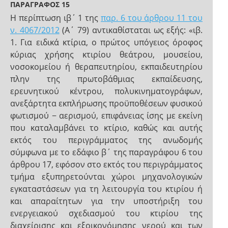
ΠΑΡΑΓΡΑΦΟΣ 15
Η περίπτωση ιβ΄ 1 της
παρ. 6 του άρθρου 11 του
ν. 4067/2012
(Α΄ 79) αντικαθίσταται ως εξής: «ιβ.
1. Για ειδικά κτίρια, ο πρώτος υπόγειος όροφος
κύριας χρήσης κτιρίου θεάτρου, μουσείου,
νοσοκομείου ή θεραπευτηρίου, εκπαιδευτηρίου
πλην της πρωτοβάθμιας εκπαίδευσης,
ερευνητικού κέντρου, πολυκινηματογράφων,
ανεξάρτητα εκπλήρωσης προϋποθέσεων φυσικού
φωτισμού − αερισμού, επιφάνειας ίσης με εκείνη
που καταλαμβάνει το κτίριο, καθώς και αυτής
εκτός του περιγράμματος της ανωδομής
σύμφωνα με το εδάφιο β΄ της παραγράφου 6 του
άρθρου 17, εφόσον στο εκτός του περιγράμματος
τμήμα εξυπηρετούνται χώροι μηχανολογικών
εγκαταστάσεων για τη λειτουργία του κτιρίου ή
και απαραίτητων για την υποστήριξη του
ενεργειακού σχεδιασμού του κτιρίου της
διαχείρισης και εξοικονόμησης νερού και των