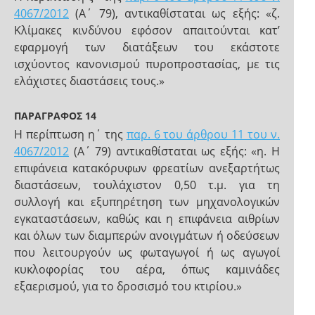
4067/2012
(Α΄ 79), αντικαθίσταται ως εξής: «ζ.
Κλίμακες κινδύνου εφόσον απαιτούνται κατ’
εφαρμογή των διατάξεων του εκάστοτε
ισχύοντος κανονισμού πυροπροστασίας, με τις
ελάχιστες διαστάσεις τους.»
ΠΑΡΑΓΡΑΦΟΣ 14
Η περίπτωση η΄ της
παρ. 6 του άρθρου 11 του ν.
4067/2012
(Α΄ 79) αντικαθίσταται ως εξής: «η. Η
επιφάνεια κατακόρυφων φρεατίων ανεξαρτήτως
διαστάσεων, τουλάχιστον 0,50 τ.μ. για τη
συλλογή και εξυπηρέτηση των μηχανολογικών
εγκαταστάσεων, καθώς και η επιφάνεια αιθρίων
και όλων των διαμπερών ανοιγμάτων ή οδεύσεων
που λειτουργούν ως φωταγωγοί ή ως αγωγοί
κυκλοφορίας του αέρα, όπως καμινάδες
εξαερισμού, για το δροσισμό του κτιρίου.»