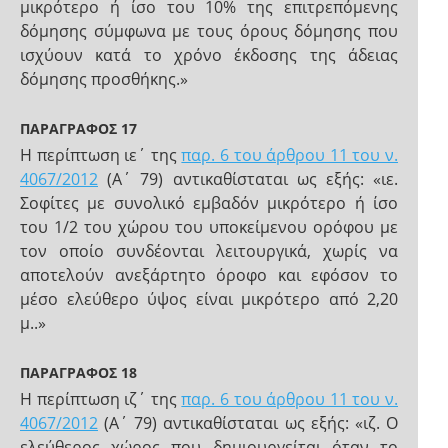
μικρότερο ή ίσο του 10% της επιτρεπόμενης
δόμησης σύμφωνα με τους όρους δόμησης που
ισχύουν κατά το χρόνο έκδοσης της άδειας
δόμησης προσθήκης.»
ΠΑΡΑΓΡΑΦΟΣ 17
Η περίπτωση ιε΄ της
παρ. 6 του άρθρου 11 του ν.
4067/2012
(Α΄ 79) αντικαθίσταται ως εξής: «ιε.
Σοφίτες με συνολικό εμβαδόν μικρότερο ή ίσο
του 1/2 του χώρου του υποκείμενου ορόφου με
τον οποίο συνδέονται λειτουργικά, χωρίς να
αποτελούν ανεξάρτητο όροφο και εφόσον το
μέσο ελεύθερο ύψος είναι μικρότερο από 2,20
μ..»
ΠΑΡΑΓΡΑΦΟΣ 18
Η περίπτωση ιζ΄ της
παρ. 6 του άρθρου 11 του ν.
4067/2012
(Α΄ 79) αντικαθίσταται ως εξής: «ιζ. Ο
ελεύθερος χώρος που δημιουργείται όταν το