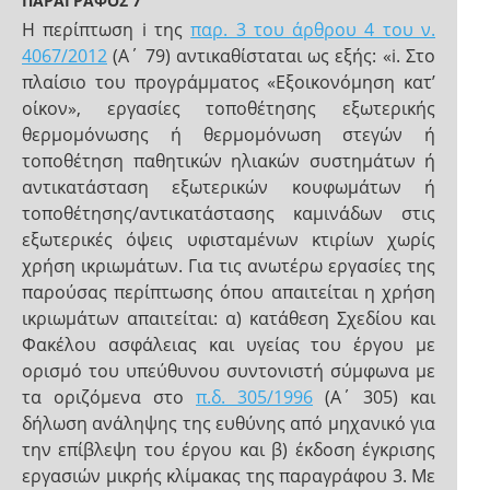
ΠΑΡΑΓΡΑΦΟΣ 7
Η περίπτωση i της
παρ. 3 του άρθρου 4 του ν.
4067/2012
(Α΄ 79) αντικαθίσταται ως εξής: «i. Στο
πλαίσιο του προγράμματος «Εξοικονόμηση κατ’
οίκον», εργασίες τοποθέτησης εξωτερικής
θερμομόνωσης ή θερμομόνωση στεγών ή
τοποθέτηση παθητικών ηλιακών συστημάτων ή
αντικατάσταση εξωτερικών κουφωμάτων ή
τοποθέτησης/αντικατάστασης καμινάδων στις
εξωτερικές όψεις υφισταμένων κτιρίων χωρίς
χρήση ικριωμάτων. Για τις ανωτέρω εργασίες της
παρούσας περίπτωσης όπου απαιτείται η χρήση
ικριωμάτων απαιτείται: α) κατάθεση Σχεδίου και
Φακέλου ασφάλειας και υγείας του έργου με
ορισμό του υπεύθυνου συντονιστή σύμφωνα με
τα οριζόμενα στο
π.δ. 305/1996
(Α΄ 305) και
δήλωση ανάληψης της ευθύνης από μηχανικό για
την επίβλεψη του έργου και β) έκδοση έγκρισης
εργασιών μικρής κλίμακας της παραγράφου 3. Με