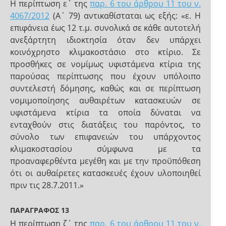
Η περίπτωση ε΄ της
παρ. 6 του άρθρου 11 του ν.
4067/2012
(Α΄ 79) αντικαθίσταται ως εξής: «ε. Η
επιφάνεια έως 12 τ.μ. συνολικά σε κάθε αυτοτελή
ανεξάρτητη ιδιοκτησία όταν δεν υπάρχει
κοινόχρηστο κλιμακοστάσιο στο κτίριο. Σε
προσθήκες σε νομίμως υφιστάμενα κτίρια της
παρούσας περίπτωσης που έχουν υπόλοιπο
συντελεστή δόμησης, καθώς και σε περίπτωση
νομιμοποίησης αυθαιρέτων κατασκευών σε
υφιστάμενα κτίρια τα οποία δύναται να
ενταχθούν στις διατάξεις του παρόντος, το
σύνολο των επιφανειών του υπάρχοντος
κλιμακοστασίου σύμφωνα με τα
προαναφερθέντα μεγέθη και με την προϋπόθεση
ότι οι αυθαίρετες κατασκευές έχουν υλοποιηθεί
πριν τις 28.7.2011.»
ΠΑΡΑΓΡΑΦΟΣ 13
Η περίπτωση ζ΄ της
παρ. 6 του άρθρου 11 του ν.