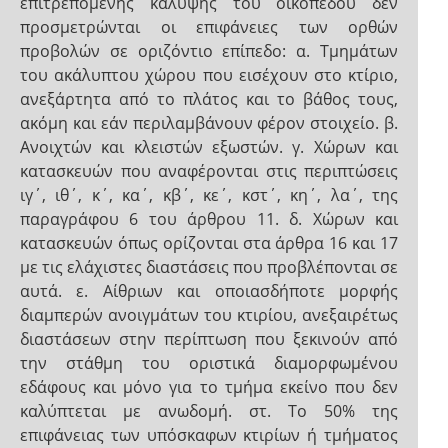
επιτρεπόμενης κάλυψης του οικοπέδου δεν
προσμετρώνται οι επιφάνειες των ορθών
προβολών σε οριζόντιο επίπεδο: α. Τμημάτων
του ακάλυπτου χώρου που εισέχουν στο κτίριο,
ανεξάρτητα από το πλάτος και το βάθος τους,
ακόμη και εάν περιλαμβάνουν φέρον στοιχείο. β.
Ανοιχτών και κλειστών εξωστών. γ. Χώρων και
κατασκευών που αναφέρονται στις περιπτώσεις
ιγ΄, ιθ΄, κ΄, κα΄, κβ΄, κε΄, κστ΄, κη΄, λα΄, της
παραγράφου 6 του άρθρου 11. δ. Χώρων και
κατασκευών όπως ορίζονται στα άρθρα 16 και 17
με τις ελάχιστες διαστάσεις που προβλέπονται σε
αυτά. ε. Αίθριων και οποιασδήποτε μορφής
διαμπερών ανοιγμάτων του κτιρίου, ανεξαιρέτως
διαστάσεων στην περίπτωση που ξεκινούν από
την στάθμη του οριστικά διαμορφωμένου
εδάφους και μόνο για το τμήμα εκείνο που δεν
καλύπτεται με ανωδομή. στ. Το 50% της
επιφάνειας των υπόσκαφων κτιρίων ή τμήματος