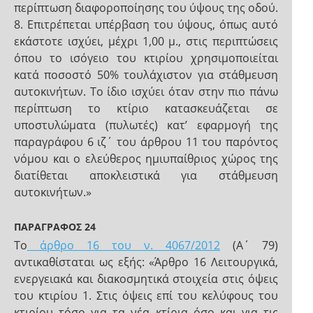
περίπτωση διαφοροποίησης του ύψους της οδού.
8. Επιτρέπεται υπέρβαση του ύψους, όπως αυτό
εκάστοτε ισχύει, μέχρι 1,00 μ., στις περιπτώσεις
όπου το ισόγειο του κτιρίου χρησιμοποιείται
κατά ποσοστό 50% τουλάχιστον για στάθμευση
αυτοκινήτων. Το ίδιο ισχύει όταν στην πιο πάνω
περίπτωση το κτίριο κατασκευάζεται σε
υποστυλώματα (πυλωτές) κατ’ εφαρμογή της
παραγράφου 6 ιζ΄ του άρθρου 11 του παρόντος
νόμου και ο ελεύθερος ημιυπαίθριος χώρος της
διατίθεται αποκλειστικά για στάθμευση
αυτοκινήτων.»
ΠΑΡΑΓΡΑΦΟΣ 24
Τo
άρθρο 16 του ν. 4067/2012
(Α΄ 79)
αντικαθίσταται ως εξής: «Άρθρο 16 Λειτουργικά,
ενεργειακά και διακοσμητικά στοιχεία στις όψεις
του κτιρίου 1. Στις όψεις επί του κελύφους του
κτιρίου τόσο για τα νέα κτίρια όσο και για τις