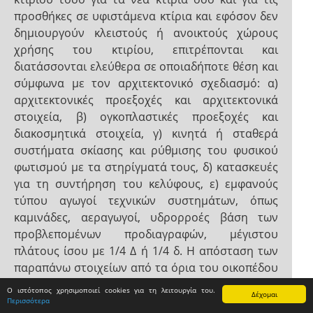
προσθήκες σε υφιστάμενα κτίρια και εφόσον δεν
δημιουργούν κλειστούς ή ανοικτούς χώρους
χρήσης του κτιρίου, επιτρέπονται και
διατάσσονται ελεύθερα σε οποιαδήποτε θέση και
σύμφωνα με τον αρχιτεκτονικό σχεδιασμό: α)
αρχιτεκτονικές προεξοχές και αρχιτεκτονικά
στοιχεία, β) ογκοπλαστικές προεξοχές και
διακοσμητικά στοιχεία, γ) κινητά ή σταθερά
συστήματα σκίασης και ρύθμισης του φυσικού
φωτισμού με τα στηρίγματά τους, δ) κατασκευές
για τη συντήρηση του κελύφους, ε) εμφανούς
τύπου αγωγοί τεχνικών συστημάτων, όπως
καμινάδες, αεραγωγοί, υδρορροές βάση των
προβλεπομένων προδιαγραφών, μέγιστου
πλάτους ίσου με 1/4 Δ ή 1/4 δ. Η απόσταση των
παραπάνω στοιχείων από τα όρια του οικοπέδου
δεν μπορεί να είναι μικρότερη του 1,00 μ.. 2.
Ο ιστότοπος χρησιμοποιεί cookies για τη λειτουργία του.
Δέχομαι
Εξώστες και στεγασμένοι χώροι κτιρίων με τυχόν
Περισσότερα