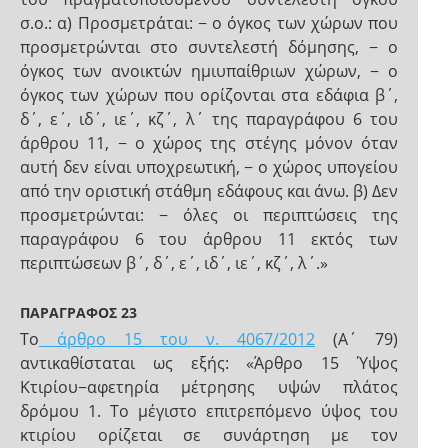
σ.ο.: α) Προσμετράται: − ο όγκος των χώρων που
προσμετρώνται στο συντελεστή δόμησης, − ο
όγκος των ανοικτών ημιυπαίθριων χώρων, − ο
όγκος των χώρων που ορίζονται στα εδάφια β΄,
δ΄, ε΄, ιδ΄, ιε΄, κζ΄, λ΄ της παραγράφου 6 του
άρθρου 11, − ο χώρος της στέγης μόνον όταν
αυτή δεν είναι υποχρεωτική, − ο χώρος υπογείου
από την οριστική στάθμη εδάφους και άνω. β) Δεν
προσμετρώνται: − όλες οι περιπτώσεις της
παραγράφου 6 του άρθρου 11 εκτός των
περιπτώσεων β΄, δ΄, ε΄, ιδ΄, ιε΄, κζ΄, λ΄.»
ΠΑΡΑΓΡΑΦΟΣ 23
Τo
άρθρο 15 του ν. 4067/2012
(Α΄ 79)
αντικαθίσταται ως εξής: «Άρθρο 15 Ύψος
Κτιρίου−αφετηρία μέτρησης υψών πλάτος
δρόμου 1. Το μέγιστο επιτρεπόμενο ύψος του
κτιρίου ορίζεται σε συνάρτηση με τον