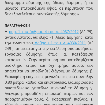
διάγραμμα δόμησης της άδειας δόμησης ή το
μέγιστο επιτρεπόμενο ύψος, σε περίπτωση που
δεν εξαντλείται ο συντελεστής δόμησης.»
ΠΑΡΑΓΡΑΦΟΣ 4
H
παρ. 1 του άρθρου 4 του ν. 4067/2012
(Α΄ 79),
αντικαθίσταται ως εξής: «1. Άδεια Δόμησης, κατά
την έννοια του
άρθρου 1 του ν. 4030/2011
(Α΄
249 ), απαιτείται για την εκτέλεση οποιασδήποτε
εργασίας δόμησης, όπως: α. Κατεδάφιση
κατασκευών. Στην περίπτωση που κατεδαφίζεται
ολόκληρο κτίριο και όχι τμήμα αυτού, δεν
απαιτείται να υποβληθεί διάγραμμα δόμησης. β.
Εκσκαφές ή επιχώσεις μεγαλύτερες του συν/πλην
0,80 μέτρα, καθώς και επιστρώσεις, διαμορφώσεις
οικοπέδων και γηπέδων με σκοπό τη δόμηση. γ.
Ανέγερση, προσθήκη, επισκευή, κτιρίων και των
παραρτημάτων τους. δ. Κατασκευή πισίνας. ε.
Αλλαγή χρήσης, σε περίπτωση που επέρχεται