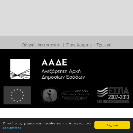
Οδηγός Λειτουργίας
|
Όροι Χρήσης
|
Σχετικά
Ο ιστότοπος χρησιμοποιεί cookies για τη λειτουργία του.
Δέχομαι
Περισσότερα