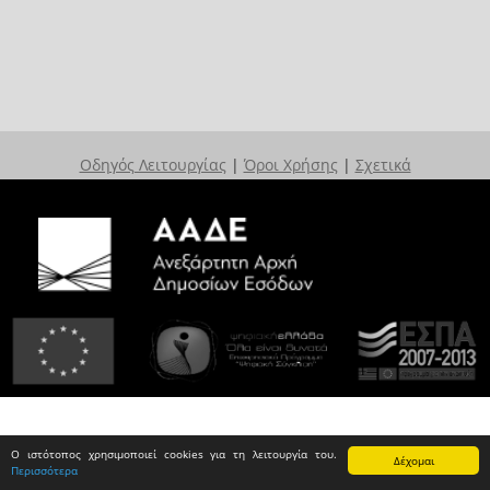
Οδηγός Λειτουργίας
|
Όροι Χρήσης
|
Σχετικά
Ο ιστότοπος χρησιμοποιεί cookies για τη λειτουργία του.
Δέχομαι
Περισσότερα