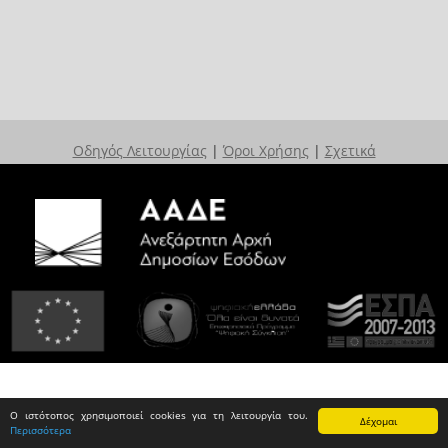
Οδηγός Λειτουργίας
|
Όροι Χρήσης
|
Σχετικά
Ο ιστότοπος χρησιμοποιεί cookies για τη λειτουργία του.
Δέχομαι
Περισσότερα