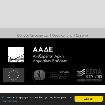
Οδηγός Λειτουργίας
|
Όροι Χρήσης
|
Σχετικά
Ο ιστότοπος χρησιμοποιεί cookies για τη λειτουργία του.
Δέχομαι
Περισσότερα