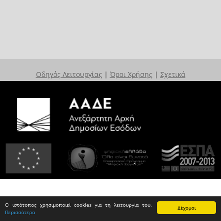
Οδηγός Λειτουργίας
|
Όροι Χρήσης
|
Σχετικά
Ο ιστότοπος χρησιμοποιεί cookies για τη λειτουργία του.
Δέχομαι
Περισσότερα