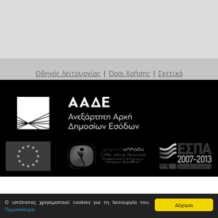
Οδηγός Λειτουργίας
|
Όροι Χρήσης
|
Σχετικά
Ο ιστότοπος χρησιμοποιεί cookies για τη λειτουργία του.
Δέχομαι
Περισσότερα