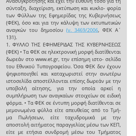
Ανασυγκρότησης και έχει την ευθύνη τόσο για τη
σύνταξη, διαχείριση, εκτύπωση και κυκλο- φορία
των Φύλλων της Εφημερίδας της Κυβερνήσεως
(ΦΕΚ), όσο και για την κάλυψη των εκτυπωτικών
αναγκών του δημοσίου
(ν. 3469/2006
, ΦΕΚ Α΄
131).
1. ΦΥΛΛΟ ΤΗΣ ΕΦΗΜΕΡΙΔΑΣ ΤΗΣ ΚΥΒΕΡΝΗΣΕΩΣ
(ΦΕΚ) • Τα ΦΕΚ σε ηλεκτρονική μορφή διατίθενται
δωρεάν στο www.et.gr, την επίσημη ιστο- σελίδα
του Εθνικού Τυπογραφείου. Όσα ΦΕΚ δεν έχουν
ψηφιοποιηθεί και καταχωριστεί στην ανωτέρω
ιστοσελίδα αποστέλλονται επίσης δωρεάν με την
υποβολή αίτησης, για την οποία αρκεί η
συμπλήρωση των αναγκαίων στοιχείων σε ειδική
φόρμα. • Τα ΦΕΚ σε έντυπη μορφή διατίθενται σε
μεμονωμένα φύλλα είτε απευθείας από το Τμή-
μα Πωλήσεων, είτε ταχυδρομικά με την
αποστολή αιτήματος παραγγελίας μέσω των ΚΕΠ,
είτε με ετήσια συνδρομή μέσω του Τμήματος