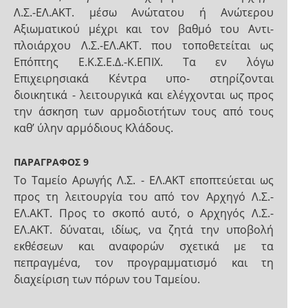
Λ.Σ.-ΕΛ.ΑΚΤ. μέσω Ανώτατου ή Ανώτερου
Αξιωματικού μέχρι και τον βαθμό του Αντι-
πλοιάρχου Λ.Σ.-ΕΛ.ΑΚΤ. που τοποθετείται ως
Επόπτης Ε.Κ.Σ.Ε.Δ.-Κ.ΕΠΙΧ. Τα εν λόγω
Επιχειρησιακά Κέντρα υπο- στηρίζονται
διοικητικά - λειτουργικά και ελέγχονται ως προς
την άσκηση των αρμοδιοτήτων τους από τους
καθ’ ύλην αρμόδιους Κλάδους.
ΠΑΡΑΓΡΑΦΟΣ 9
Το Ταμείο Αρωγής Λ.Σ. - ΕΛ.ΑΚΤ εποπτεύεται ως
προς τη λειτουργία του από τον Αρχηγό Λ.Σ.-
ΕΛ.ΑΚΤ. Προς το σκοπό αυτό, ο Αρχηγός Λ.Σ.-
ΕΛ.ΑΚΤ. δύναται, ιδίως, να ζητά την υποβολή
εκθέσεων και αναφορών σχετικά με τα
πεπραγμένα, τον προγραμματισμό και τη
διαχείριση των πόρων του Ταμείου.