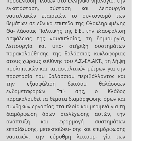
προσέλκυση πλοίων στο ελληνικό νηολόγιο, την
εγκατάσταση, σύσταση και λειτουργία
ναυτιλιακών εταιρειών, το συντονισμό των
θεμάτων σε εθνικό επίπεδο της Ολοκληρωμένης
Θα- λάσσιας Πολιτικής της Ε.Ε., την εξασφάλιση
ασφάλειας της ναυσιπλοΐας, τη δημιουργία,
λειτουργία και υπο- στήριξη συστημάτων
παρακολούθησης της θαλάσσιας κυκλοφορίας
στους χώρους ευθύνης του Λ.Σ.-ΕΛ.ΑΚΤ., τη λήψη
προληπτικών και κατασταλτικών μέτρων για την
προστασία του θαλάσσιου περιβάλλοντος και
την εξασφάλιση δικτύου θαλάσσιων
ενδομεταφορών. Επί- σης, ο Κλάδος
παρακολουθεί τα θέματα διαμόρφωσης όρων και
συνθηκών εργασίας στα πλοία και μεριμνά για τη
διαμόρφωση όρων στελέχωσης αυτών, την
ανάπτυξη και εφαρμογή συστημάτων
εκπαίδευσης, μετεκπαίδευ- σης και επιμόρφωσης
ναυτικών, την εύρυθμη λειτουρ- γία των