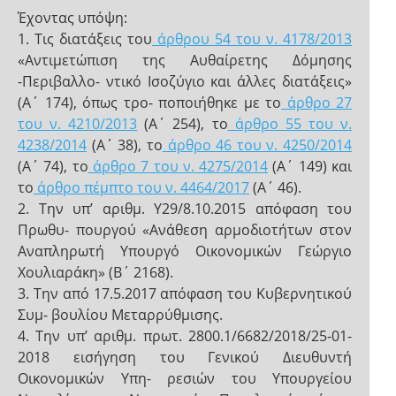
Έχοντας υπόψη:
1. Τις διατάξεις του
άρθρου 54 του ν. 4178/2013
«Αντιμετώπιση της Αυθαίρετης Δόμησης
-Περιβαλλο- ντικό Ισοζύγιο και άλλες διατάξεις»
(Α΄ 174), όπως τρο- ποποιήθηκε με το
άρθρο 27
του ν. 4210/2013
(Α΄ 254), το
άρθρο 55 του ν.
4238/2014
(Α΄ 38), το
άρθρο 46 του ν. 4250/2014
(Α΄ 74), το
άρθρο 7 του ν. 4275/2014
(Α΄ 149) και
το
άρθρο πέμπτο του ν. 4464/2017
(Α΄ 46).
2. Την υπ’ αριθμ. Υ29/8.10.2015 απόφαση του
Πρωθυ- πουργού «Ανάθεση αρμοδιοτήτων στον
Αναπληρωτή Υπουργό Οικονομικών Γεώργιο
Χουλιαράκη» (Β΄ 2168).
3. Την από 17.5.2017 απόφαση του Κυβερνητικού
Συμ- βουλίου Μεταρρύθμισης.
4. Την υπ’ αριθμ. πρωτ. 2800.1/6682/2018/25-01-
2018 εισήγηση του Γενικού Διευθυντή
Οικονομικών Υπη- ρεσιών του Υπουργείου