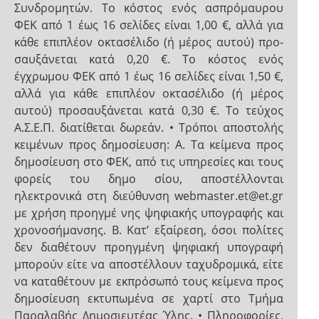
Συνδρομητών. Tο κόστος ενός ασπρόμαυρου
ΦΕΚ από 1 έως 16 σελίδες είναι 1,00 €, αλλά για
κάθε επιπλέον οκτασέλιδο (ή μέρος αυτού) προ-
σαυξάνεται κατά 0,20 €. Το κόστος ενός
έγχρωμου ΦΕΚ από 1 έως 16 σελίδες είναι 1,50 €,
αλλά για κάθε επιπλέον οκτασέλιδο (ή μέρος
αυτού) προσαυξάνεται κατά 0,30 €. To τεύχος
Α.Σ.Ε.Π. διατίθεται δωρεάν. • Τρόποι αποστολής
κειμένων προς δημοσίευση: Α. Τα κείμενα προς
δημοσίευση στο ΦΕΚ, από τις υπηρεσίες και τους
φορείς του δημο σίου, αποστέλλονται
ηλεκτρονικά στη διεύθυνση webmaster.et@et.gr
με χρήση προηγμέ νης ψηφιακής υπογραφής και
χρονοσήμανσης. Β. Κατ’ εξαίρεση, όσοι πολίτες
δεν διαθέτουν προηγμένη ψηφιακή υπογραφή
μπορούν είτε να αποστέλλουν ταχυδρομικά, είτε
να καταθέτουν με εκπρόσωπό τους κείμενα προς
δημοσίευση εκτυπωμένα σε χαρτί στο Τμήμα
Παραλαβής Δημοσιευτέας Ύλης. • Πληροφορίες,