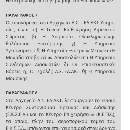
Ηλεκτρονικής Διακυβέρνησης και Επι- κοινωνιών
ΠΑΡΑΓΡΑΦΟΣ 7
Οι υπαγόμενες στο Αρχηγείο Λ.Σ. - ΕΛ.ΑΚΤ Υπηρε-
σίες είναι: α) Η Γενική Επιθεώρηση Λιμενικού
Σώματος β) Η Υπηρεσία Ολοκληρωμένης
θαλάσσιας Επιτήρησης γ) Η Υπηρεσία
Υγειονομικού δ) Η Υπηρεσία Εναέριων Μέσων ε) Η
Μονάδα Υποβρυχίων Αποστολών στ) Η Υπηρεσία
Συνδέσμων Διασωστών ζ) Οι Επισκευαστικές
Βάσεις η) Οι Σχολές Λ.Σ.-ΕΛ.ΑΚΤ θ) Η Υπηρεσία
Μουσικής
ΠΑΡΑΓΡΑΦΟΣ 8
Στο Αρχηγείο Λ.Σ.-ΕΛ.ΑΚΤ. λειτουργούν το Ενιαίο
Κέντρο Συντονισμού Έρευνας και Διάσωσης
(Ε.Κ.Σ.Ε.Δ.) και το Κέντρο Επιχειρήσεων (Κ.ΕΠΙΧ.),
τα οποία, πλην του αεροπορικού τομέα του
Ε.Κ.Σ.Ε.Δ., υπάγονται επι- χειρησιακά στον Αρχηγό