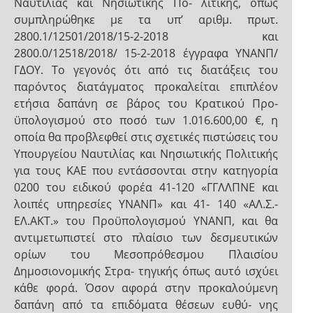
Ναυτιλίας και Νησιωτικής Πο- λιτικής, όπως
συμπληρώθηκε με τα υπ’ αριθμ. πρωτ.
2800.1/12501/2018/15-2-2018 και
2800.0/12518/2018/ 15-2-2018 έγγραφα ΥΝΑΝΠ/
ΓΔΟΥ. Το γεγονός ότι από τις διατάξεις του
παρόντος διατάγματος προκαλείται επιπλέον
ετήσια δαπάνη σε βάρος του Κρατικού Προ-
ϋπολογισμού στο ποσό των 1.016.600,00 €, η
οποία θα προβλεφθεί στις σχετικές πιστώσεις του
Υπουργείου Ναυτιλίας και Νησιωτικής Πολιτικής
για τους ΚΑΕ που εντάσσονται στην κατηγορία
0200 του ειδικού φορέα 41-120 «ΓΓΛΛΠΝΕ και
λοιπές υπηρεσίες ΥΝΑΝΠ» και 41- 140 «ΑΛ.Σ.-
ΕΛ.ΑΚΤ.» του Προϋπολογισμού ΥΝΑΝΠ, και θα
αντιμετωπιστεί στο πλαίσιο των δεσμευτικών
ορίων του Μεσοπρόθεσμου Πλαισίου
Δημοσιονομικής Στρα- τηγικής όπως αυτό ισχύει
κάθε φορά. Όσον αφορά στην προκαλούμενη
δαπάνη από τα επιδόματα θέσεων ευθύ- νης