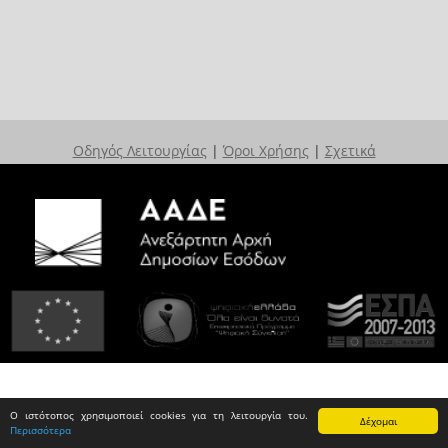
Οδηγός Λειτουργίας
|
Όροι Χρήσης
|
Σχετικά
Ο ιστότοπος χρησιμοποιεί cookies για τη λειτουργία του.
Δέχομαι
Περισσότερα