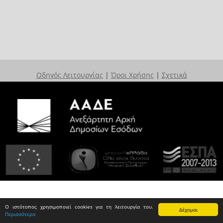
Οδηγός Λειτουργίας
|
Όροι Χρήσης
|
Σχετικά
Ο ιστότοπος χρησιμοποιεί cookies για τη λειτουργία του.
Δέχομαι
Περισσότερα