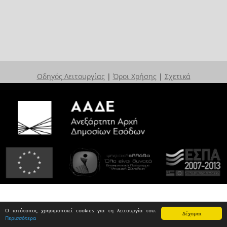
Οδηγός Λειτουργίας
|
Όροι Χρήσης
|
Σχετικά
Ο ιστότοπος χρησιμοποιεί cookies για τη λειτουργία του.
Δέχομαι
Περισσότερα