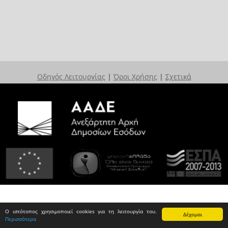
Οδηγός Λειτουργίας
|
Όροι Χρήσης
|
Σχετικά
Ο ιστότοπος χρησιμοποιεί cookies για τη λειτουργία του.
Δέχομαι
Περισσότερα