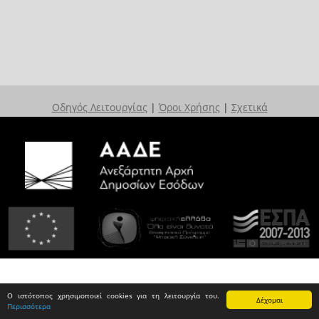
Οδηγός Λειτουργίας
|
Όροι Χρήσης
|
Σχετικά
Ο ιστότοπος χρησιμοποιεί cookies για τη λειτουργία του.
Δέχομαι
Περισσότερα