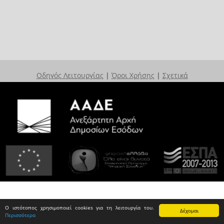
Οδηγός Λειτουργίας
|
Όροι Χρήσης
|
Σχετικά
Ο ιστότοπος χρησιμοποιεί cookies για τη λειτουργία του.
Δέχομαι
Περισσότερα