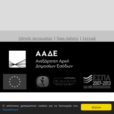
Οδηγός Λειτουργίας
|
Όροι Χρήσης
|
Σχετικά
Ο ιστότοπος χρησιμοποιεί cookies για τη λειτουργία του.
Δέχομαι
Περισσότερα