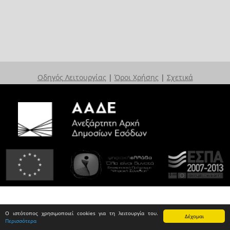
Οδηγός Λειτουργίας
|
Όροι Χρήσης
|
Σχετικά
Ο ιστότοπος χρησιμοποιεί cookies για τη λειτουργία του.
Δέχομαι
Περισσότερα