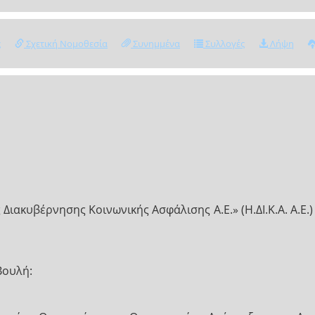
ς
Σχετική Νομοθεσία
Συνημμένα
Συλλογές
Λήψη
ιακυβέρνησης Κοινωνικής Ασφάλισης Α.Ε.» (Η.ΔΙ.Κ.Α. Α.Ε.)
Βουλή: