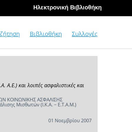
Hλεκτρονική Βιβλιοθήκη
ζήτηση
Βιβλιοθήκη
Συλλογές
. Α.Ε.) και λοιπές ασφαλιστικές και
ΕΩΝ ΚΟΙΝΩΝΙΚΗΣ ΑΣΦΑΛΙΣΗΣ
σης Μισθωτών (Ι.Κ.Α. − Ε.Τ.Α.Μ.)
01 Νοεμβρίου 2007