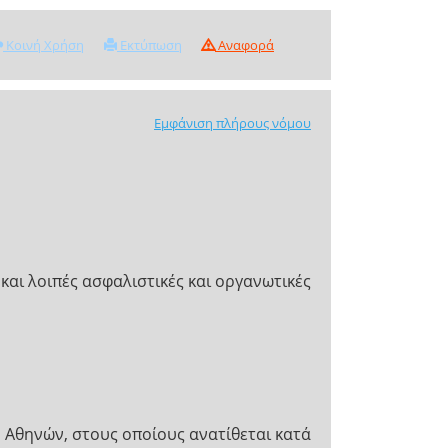
Κοινή Χρήση
Εκτύπωση
Αναφορά
Εμφάνιση πλήρους νόμου
 και λοιπές ασφαλιστικές και οργανωτικές
υ Αθηνών, στους οποίους ανατίθεται κατά