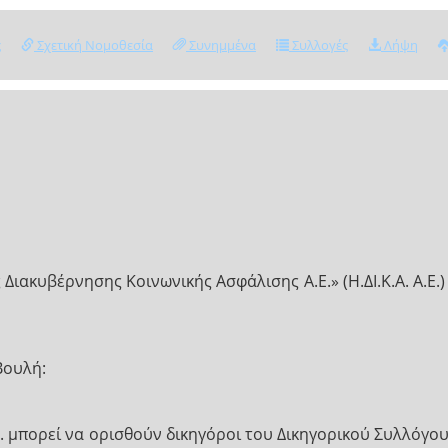
ς
Σχετική Νομοθεσία
Συνημμένα
Συλλογές
Λήψη
ιακυβέρνησης Κοινωνικής Ασφάλισης Α.Ε.» (Η.ΔΙ.Κ.Α. Α.Ε.)
Βουλή:
.Μ. μπορεί να ορισθούν δικηγόροι του Δικηγορικού Συλλόγο