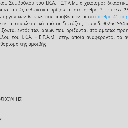
ού Συμβούλου του Ι.Κ.Α.− Ε.Τ.Α.Μ., ο χειρισμός δικαστι
όπως αυτές ενδεικτικά ορίζονται στο άρθρο 7 του ν.δ. 
ών οργανικών θέσεων που προβλέπονται σ
το άρθρο 41 παρ.
πεται αποκλειστικά από τις διατάξεις του ν.δ. 3026/1954
ίζονται εντός των ορίων που ορίζονται στο αμέσως προη
ου του Ι.Κ.Α. − Ε.Τ.Α.Μ., στην οποία αναφέρονται το α
αθορισμό της αμοιβής.
ΟΣΚΟΥΦΗΣ
Σ