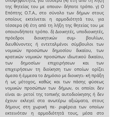
υποψηφιότητα, για τέσσερα (4) έτη από τη λήξη
της θητείας του με οποιον- δήποτε τρόπο. γ) Ο
Επόπτης Ο.Τ.Α., στο σύνολο των δήμων στους
οποίους εκτείνεται η αρμοδιότητά του, για
τέσσερα (4) έτη από τη λήξη της θητείας του με
οποιονδήποτε τρόπο. δ) Διοικητές, υποδιοικητές,
πρόεδροι διοικητικών συμ- βουλίων,
διευθύνοντες ή εντεταλμένοι σύμβουλοι των
νομικών προσώπων δημοσίου δικαίου, των
κρατικών νομικών προσώπων ιδιωτικού δικαίου,
των δημοσίων επιχειρήσεων και των
επιχειρήσεων τη διοίκηση των οποίων ορίζει
άμεσα ή έμμεσα το Δημόσιο με διοικητι- κή πράξη
ή ως μέτοχος, καθώς και των πάσης φύσεως
νομικών προσώπων των δήμων, οι οποίοι δεν
είναι αι- ρετοί της τοπικής αυτοδιοίκησης ή δεν
έχουν εκλεγεί στα ανωτέρω αξιώματα, στους
δήμους στη χωρική πε- ριφέρεια των οποίων
εκτεινόταν η αρμοδιότητά τους, μέσα στο