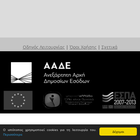
Οδηγός Λειτουργίας
|
Όροι Χρήσης
|
Σχετικά
Ο ιστότοπος χρησιμοποιεί cookies για τη λειτουργία του.
Δέχομαι
Περισσότερα