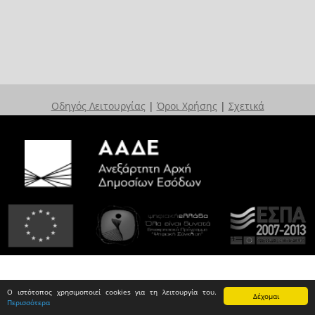
Οδηγός Λειτουργίας
|
Όροι Χρήσης
|
Σχετικά
Ο ιστότοπος χρησιμοποιεί cookies για τη λειτουργία του.
Δέχομαι
Περισσότερα