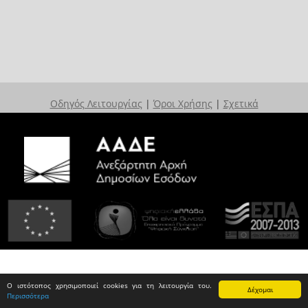
Οδηγός Λειτουργίας
|
Όροι Χρήσης
|
Σχετικά
Ο ιστότοπος χρησιμοποιεί cookies για τη λειτουργία του.
Δέχομαι
Περισσότερα