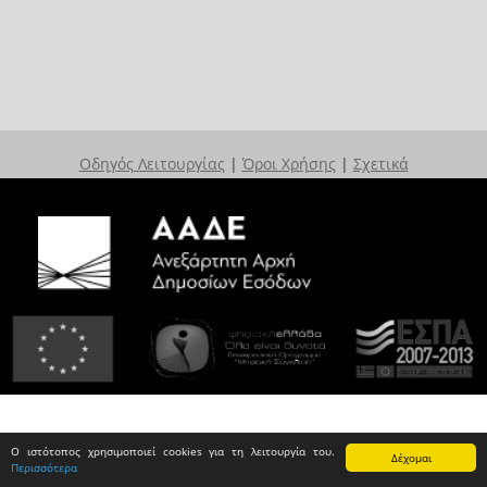
Οδηγός Λειτουργίας
|
Όροι Χρήσης
|
Σχετικά
Ο ιστότοπος χρησιμοποιεί cookies για τη λειτουργία του.
Δέχομαι
Περισσότερα