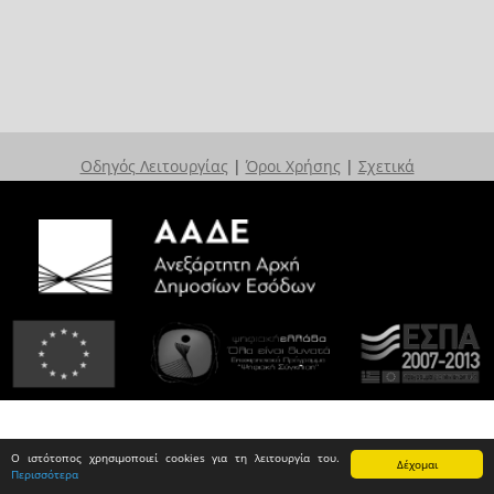
Οδηγός Λειτουργίας
|
Όροι Χρήσης
|
Σχετικά
Ο ιστότοπος χρησιμοποιεί cookies για τη λειτουργία του.
Δέχομαι
Περισσότερα