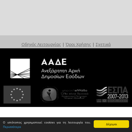
Οδηγός Λειτουργίας
|
Όροι Χρήσης
|
Σχετικά
Ο ιστότοπος χρησιμοποιεί cookies για τη λειτουργία του.
Δέχομαι
Περισσότερα