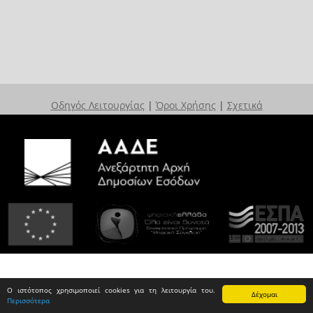
Οδηγός Λειτουργίας
|
Όροι Χρήσης
|
Σχετικά
Ο ιστότοπος χρησιμοποιεί cookies για τη λειτουργία του.
Δέχομαι
Περισσότερα