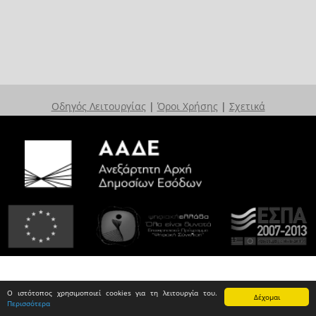
Οδηγός Λειτουργίας
|
Όροι Χρήσης
|
Σχετικά
Ο ιστότοπος χρησιμοποιεί cookies για τη λειτουργία του.
Δέχομαι
Περισσότερα