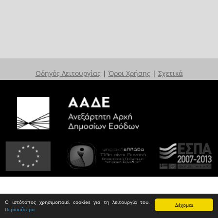
Οδηγός Λειτουργίας
|
Όροι Χρήσης
|
Σχετικά
Ο ιστότοπος χρησιμοποιεί cookies για τη λειτουργία του.
Δέχομαι
Περισσότερα