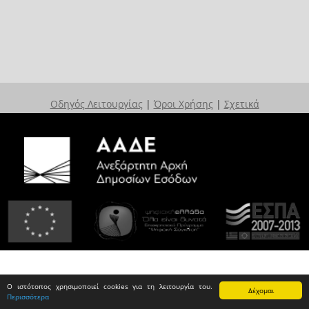
Οδηγός Λειτουργίας
|
Όροι Χρήσης
|
Σχετικά
Ο ιστότοπος χρησιμοποιεί cookies για τη λειτουργία του.
Δέχομαι
Περισσότερα