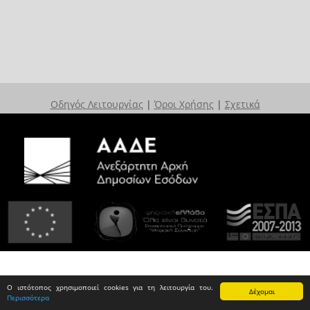
Οδηγός Λειτουργίας
|
Όροι Χρήσης
|
Σχετικά
Ο ιστότοπος χρησιμοποιεί cookies για τη λειτουργία του.
Δέχομαι
Περισσότερα